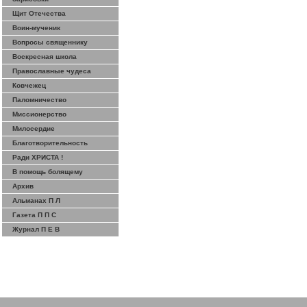
Щит Отечества
Воин-мученик
Вопросы священнику
Воскресная школа
Православные чудеса
Ковчежец
Паломничество
Миссионерство
Милосердие
Благотворительность
Ради ХРИСТА !
В помощь болящему
Архив
Альманах П Л
Газета П П С
Журнал П Е В