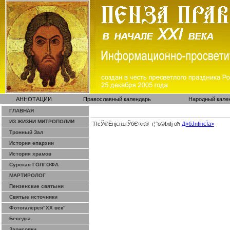
АННОТАЦИИ
Православный календарь
Народный кале
ГЛАВНАЯ
ИЗ ЖИЗНИ МИТРОПОЛИИ
ТІсЎ®Ёнјєн±­гЎ­бЄ¤ж® г¦°о©ІжІј оћ
Д«бЈ­нІінєЇa>
Тронный Зал
История епархии
История храмов
Сурская ГОЛГОФА
МАРТИРОЛОГ
Пензенские святыни
Святые источники
Фотогалерея"ХХ век"
Беседка
Зарисовки