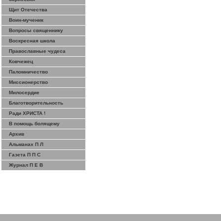
Щит Отечества
Воин-мученик
Вопросы священнику
Воскресная школа
Православные чудеса
Ковчежец
Паломничество
Миссионерство
Милосердие
Благотворительность
Ради ХРИСТА !
В помощь болящему
Архив
Альманах П Л
Газета П П С
Журнал П Е В