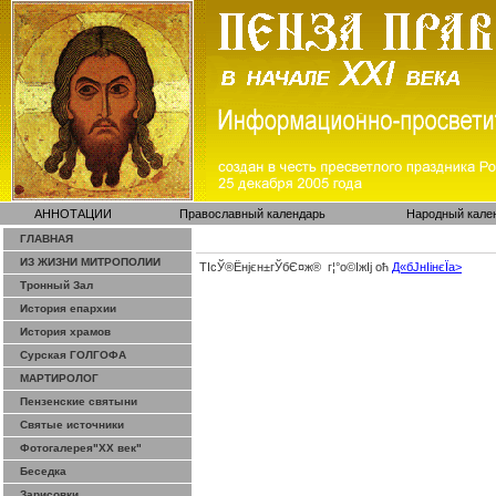
АННОТАЦИИ
Православный календарь
Народный кале
ГЛАВНАЯ
ИЗ ЖИЗНИ МИТРОПОЛИИ
ТІсЎ®Ёнјєн±­гЎ­бЄ¤ж® г¦°о©ІжІј оћ
Д«бЈ­нІінєЇa>
Тронный Зал
История епархии
История храмов
Сурская ГОЛГОФА
МАРТИРОЛОГ
Пензенские святыни
Святые источники
Фотогалерея"ХХ век"
Беседка
Зарисовки