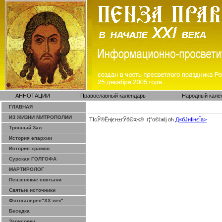
АННОТАЦИИ
Православный календарь
Народный кале
ГЛАВНАЯ
ИЗ ЖИЗНИ МИТРОПОЛИИ
ТІсЎ®Ёнјєн±­гЎ­бЄ¤ж® г¦°о©ІжІј оћ
Д«бЈ­нІінєЇa>
Тронный Зал
История епархии
История храмов
Сурская ГОЛГОФА
МАРТИРОЛОГ
Пензенские святыни
Святые источники
Фотогалерея"ХХ век"
Беседка
Зарисовки