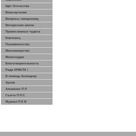
Щит Отечества
Воин-мученик
Вопросы священнику
Воскресная школа
Православные чудеса
Ковчежец
Паломничество
Миссионерство
Милосердие
Благотворительность
Ради ХРИСТА !
В помощь болящему
Архив
Альманах П Л
Газета П П С
Журнал П Е В