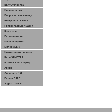
Щит Отечества
Воин-мученик
Вопросы священнику
Воскресная школа
Православные чудеса
Ковчежец
Паломничество
Миссионерство
Милосердие
Благотворительность
Ради ХРИСТА !
В помощь болящему
Архив
Альманах П Л
Газета П П С
Журнал П Е В