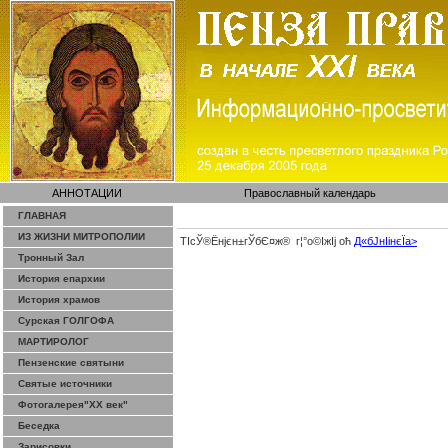
АННОТАЦИИ
Православный календарь
ГЛАВНАЯ
ИЗ ЖИЗНИ МИТРОПОЛИИ
ТІсЎ®Ёнјєн±­гЎ­бЄ¤ж® г¦°о©ІжІј оћ
Д«бЈ­нІінєЇa>
Тронный Зал
История епархии
История храмов
Сурская ГОЛГОФА
МАРТИРОЛОГ
Пензенские святыни
Святые источники
Фотогалерея"ХХ век"
Беседка
Зарисовки