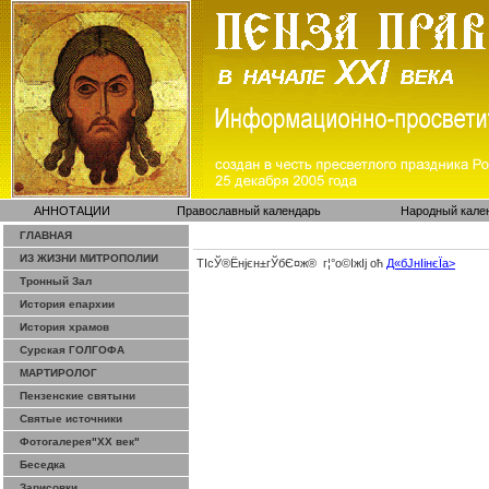
АННОТАЦИИ
Православный календарь
Народный кале
ГЛАВНАЯ
ИЗ ЖИЗНИ МИТРОПОЛИИ
ТІсЎ®Ёнјєн±­гЎ­бЄ¤ж® г¦°о©ІжІј оћ
Д«бЈ­нІінєЇa>
Тронный Зал
История епархии
История храмов
Сурская ГОЛГОФА
МАРТИРОЛОГ
Пензенские святыни
Святые источники
Фотогалерея"ХХ век"
Беседка
Зарисовки