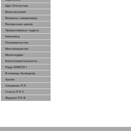
Щит Отечества
Воин-мученик
Вопросы священнику
Воскресная школа
Православные чудеса
Ковчежец
Паломничество
Миссионерство
Милосердие
Благотворительность
Ради ХРИСТА !
В помощь болящему
Архив
Альманах П Л
Газета П П С
Журнал П Е В