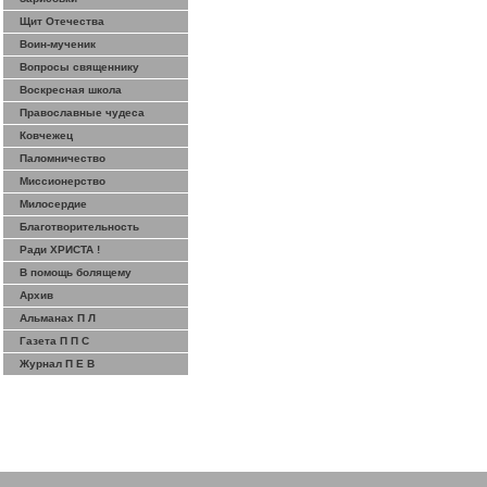
Щит Отечества
Воин-мученик
Вопросы священнику
Воскресная школа
Православные чудеса
Ковчежец
Паломничество
Миссионерство
Милосердие
Благотворительность
Ради ХРИСТА !
В помощь болящему
Архив
Альманах П Л
Газета П П С
Журнал П Е В