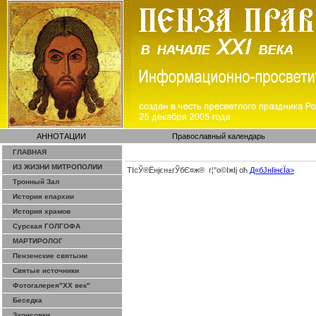
АННОТАЦИИ
Православный календарь
ГЛАВНАЯ
ИЗ ЖИЗНИ МИТРОПОЛИИ
ТІсЎ®Ёнјєн±­гЎ­бЄ¤ж® г¦°о©ІжІј оћ
Д«бЈ­нІінєЇa>
Тронный Зал
История епархии
История храмов
Сурская ГОЛГОФА
МАРТИРОЛОГ
Пензенские святыни
Святые источники
Фотогалерея"ХХ век"
Беседка
Зарисовки