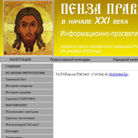
АННОТАЦИИ
Православный календарь
Народный кале
ГЛАВНАЯ
ИЗ ЖИЗНИ МИТРОПОЛИИ
ТІсЎ®Ёнјєн±­гЎ­бЄ¤ж® г¦°о©ІжІј оћ
Д«бЈ­нІінєЇa>
Тронный Зал
История епархии
История храмов
Сурская ГОЛГОФА
МАРТИРОЛОГ
Пензенские святыни
Святые источники
Фотогалерея"ХХ век"
Беседка
Зарисовки