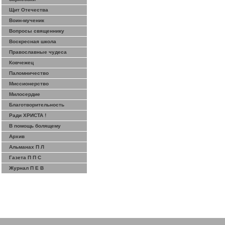
Щит Отечества
Воин-мученик
Вопросы священнику
Воскресная школа
Православные чудеса
Ковчежец
Паломничество
Миссионерство
Милосердие
Благотворительность
Ради ХРИСТА !
В помощь болящему
Архив
Альманах П Л
Газета П П С
Журнал П Е В