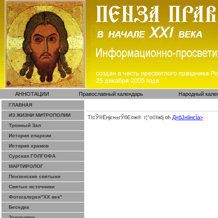
АННОТАЦИИ
Православный календарь
Народный кале
ГЛАВНАЯ
ИЗ ЖИЗНИ МИТРОПОЛИИ
ТІсЎ®Ёнјєн±­гЎ­бЄ¤ж® г¦°о©ІжІј оћ
Д«бЈ­нІінєЇa>
Тронный Зал
История епархии
История храмов
Сурская ГОЛГОФА
МАРТИРОЛОГ
Пензенские святыни
Святые источники
Фотогалерея"ХХ век"
Беседка
Зарисовки