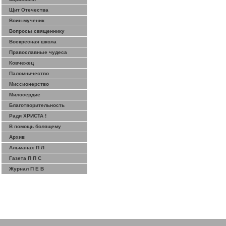
Щит Отечества
Воин-мученик
Вопросы священнику
Воскресная школа
Православные чудеса
Ковчежец
Паломничество
Миссионерство
Милосердие
Благотворительность
Ради ХРИСТА !
В помощь болящему
Архив
Альманах П Л
Газета П П С
Журнал П Е В