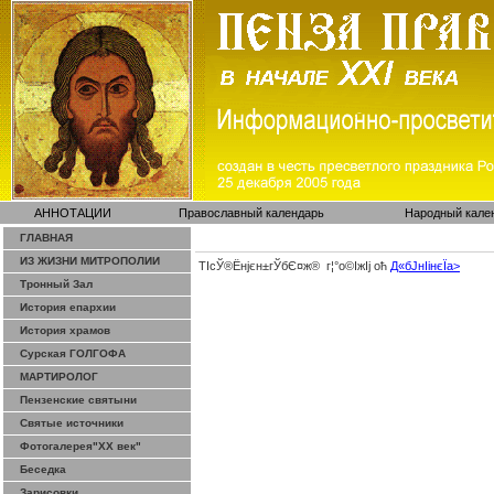
АННОТАЦИИ
Православный календарь
Народный кале
ГЛАВНАЯ
ИЗ ЖИЗНИ МИТРОПОЛИИ
ТІсЎ®Ёнјєн±­гЎ­бЄ¤ж® г¦°о©ІжІј оћ
Д«бЈ­нІінєЇa>
Тронный Зал
История епархии
История храмов
Сурская ГОЛГОФА
МАРТИРОЛОГ
Пензенские святыни
Святые источники
Фотогалерея"ХХ век"
Беседка
Зарисовки