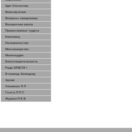
Щит Отечества
Воин-мученик
Вопросы священнику
Воскресная школа
Православные чудеса
Ковчежец
Паломничество
Миссионерство
Милосердие
Благотворительность
Ради ХРИСТА !
В помощь болящему
Архив
Альманах П Л
Газета П П С
Журнал П Е В