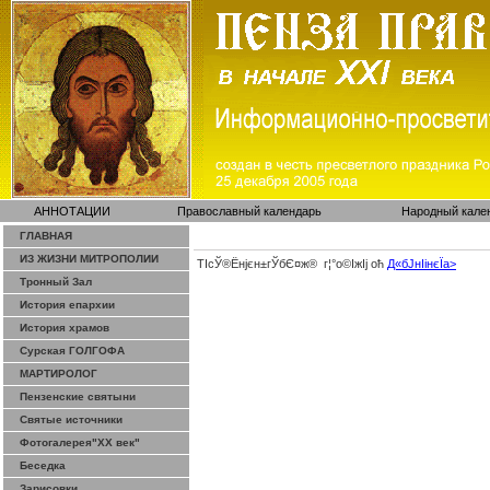
АННОТАЦИИ
Православный календарь
Народный кале
ГЛАВНАЯ
ИЗ ЖИЗНИ МИТРОПОЛИИ
ТІсЎ®Ёнјєн±­гЎ­бЄ¤ж® г¦°о©ІжІј оћ
Д«бЈ­нІінєЇa>
Тронный Зал
История епархии
История храмов
Сурская ГОЛГОФА
МАРТИРОЛОГ
Пензенские святыни
Святые источники
Фотогалерея"ХХ век"
Беседка
Зарисовки