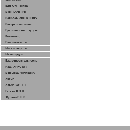
Щит Отечества
Воин-мученик
Вопросы священнику
Воскресная школа
Православные чудеса
Ковчежец
Паломничество
Миссионерство
Милосердие
Благотворительность
Ради ХРИСТА !
В помощь болящему
Архив
Альманах П Л
Газета П П С
Журнал П Е В