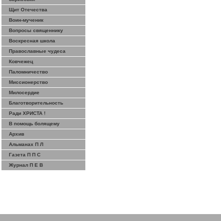
Щит Отечества
Воин-мученик
Вопросы священнику
Воскресная школа
Православные чудеса
Ковчежец
Паломничество
Миссионерство
Милосердие
Благотворительность
Ради ХРИСТА !
В помощь болящему
Архив
Альманах П Л
Газета П П С
Журнал П Е В