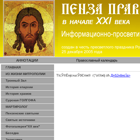
АННОТАЦИИ
Православный календарь
ГЛАВНАЯ
ИЗ ЖИЗНИ МИТРОПОЛИИ
ТІсЎ®Ёнјєн±­гЎ­бЄ¤ж® г¦°о©ІжІј оћ
Д«бЈ­нІінєЇa>
Тронный Зал
История епархии
История храмов
Сурская ГОЛГОФА
МАРТИРОЛОГ
Пензенские святыни
Святые источники
Фотогалерея"ХХ век"
Беседка
Зарисовки