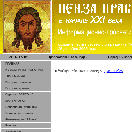
АННОТАЦИИ
Православный календарь
Народный кале
ГЛАВНАЯ
ИЗ ЖИЗНИ МИТРОПОЛИИ
ТІсЎ®Ёнјєн±­гЎ­бЄ¤ж® г¦°о©ІжІј оћ
Д«бЈ­нІінєЇa>
Тронный Зал
История епархии
История храмов
Сурская ГОЛГОФА
МАРТИРОЛОГ
Пензенские святыни
Святые источники
Фотогалерея"ХХ век"
Беседка
Зарисовки