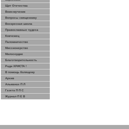
Щит Отечества
Воин-мученик
Вопросы священнику
Воскресная школа
Православные чудеса
Ковчежец
Паломничество
Миссионерство
Милосердие
Благотворительность
Ради ХРИСТА !
В помощь болящему
Архив
Альманах П Л
Газета П П С
Журнал П Е В