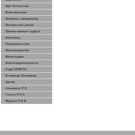
Щит Отечества
Воин-мученик
Вопросы священнику
Воскресная школа
Православные чудеса
Ковчежец
Паломничество
Миссионерство
Милосердие
Благотворительность
Ради ХРИСТА !
В помощь болящему
Архив
Альманах П Л
Газета П П С
Журнал П Е В