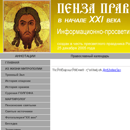
АННОТАЦИИ
Православный календарь
ГЛАВНАЯ
ИЗ ЖИЗНИ МИТРОПОЛИИ
ТІсЎ®Ёнјєн±­гЎ­бЄ¤ж® г¦°о©ІжІј оћ
Д«бЈ­нІінєЇa>
Тронный Зал
История епархии
История храмов
Сурская ГОЛГОФА
МАРТИРОЛОГ
Пензенские святыни
Святые источники
Фотогалерея"ХХ век"
Беседка
Зарисовки