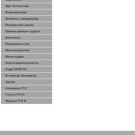
Щит Отечества
Воин-мученик
Вопросы священнику
Воскресная школа
Православные чудеса
Ковчежец
Паломничество
Миссионерство
Милосердие
Благотворительность
Ради ХРИСТА !
В помощь болящему
Архив
Альманах П Л
Газета П П С
Журнал П Е В