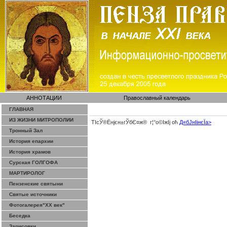
АННОТАЦИИ
Православный календарь
ГЛАВНАЯ
ИЗ ЖИЗНИ МИТРОПОЛИИ
ТІсЎ®Ёнјєн±­гЎ­бЄ¤ж® г¦°о©ІжІј оћ
Д«бЈ­нІінєЇa>
Тронный Зал
История епархии
История храмов
Сурская ГОЛГОФА
МАРТИРОЛОГ
Пензенские святыни
Святые источники
Фотогалерея"ХХ век"
Беседка
Зарисовки