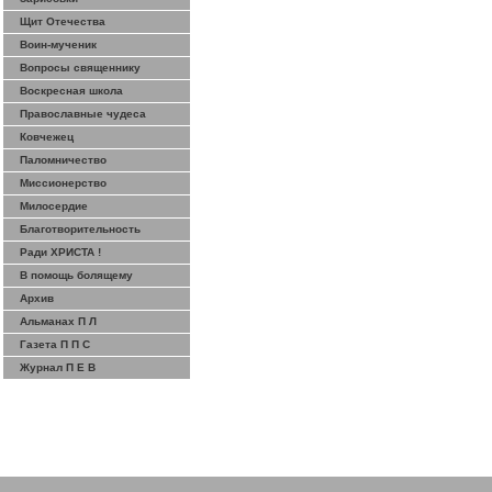
Щит Отечества
Воин-мученик
Вопросы священнику
Воскресная школа
Православные чудеса
Ковчежец
Паломничество
Миссионерство
Милосердие
Благотворительность
Ради ХРИСТА !
В помощь болящему
Архив
Альманах П Л
Газета П П С
Журнал П Е В