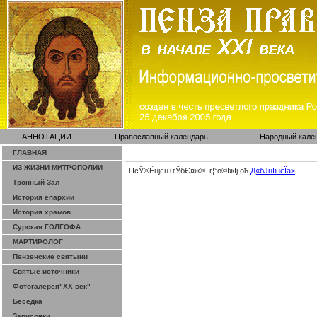
АННОТАЦИИ
Православный календарь
Народный кале
ГЛАВНАЯ
ИЗ ЖИЗНИ МИТРОПОЛИИ
ТІсЎ®Ёнјєн±­гЎ­бЄ¤ж® г¦°о©ІжІј оћ
Д«бЈ­нІінєЇa>
Тронный Зал
История епархии
История храмов
Сурская ГОЛГОФА
МАРТИРОЛОГ
Пензенские святыни
Святые источники
Фотогалерея"ХХ век"
Беседка
Зарисовки