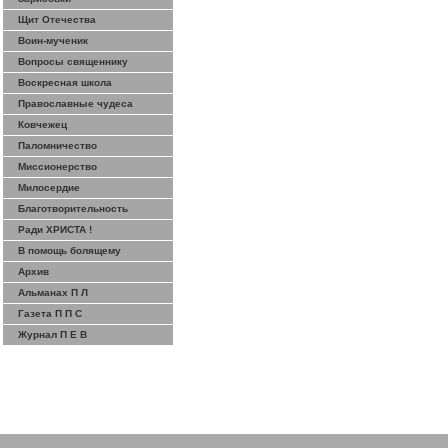
Щит Отечества
Воин-мученик
Вопросы священнику
Воскресная школа
Православные чудеса
Ковчежец
Паломничество
Миссионерство
Милосердие
Благотворительность
Ради ХРИСТА !
В помощь болящему
Архив
Альманах П Л
Газета П П С
Журнал П Е В