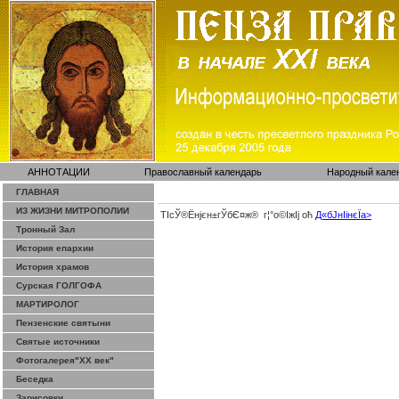
АННОТАЦИИ
Православный календарь
Народный кале
ГЛАВНАЯ
ИЗ ЖИЗНИ МИТРОПОЛИИ
ТІсЎ®Ёнјєн±­гЎ­бЄ¤ж® г¦°о©ІжІј оћ
Д«бЈ­нІінєЇa>
Тронный Зал
История епархии
История храмов
Сурская ГОЛГОФА
МАРТИРОЛОГ
Пензенские святыни
Святые источники
Фотогалерея"ХХ век"
Беседка
Зарисовки