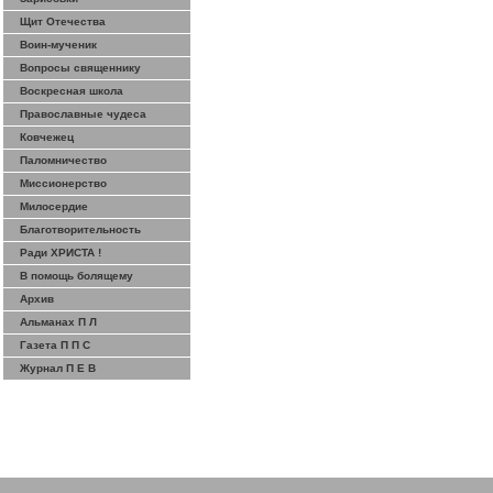
Щит Отечества
Воин-мученик
Вопросы священнику
Воскресная школа
Православные чудеса
Ковчежец
Паломничество
Миссионерство
Милосердие
Благотворительность
Ради ХРИСТА !
В помощь болящему
Архив
Альманах П Л
Газета П П С
Журнал П Е В