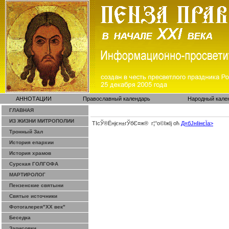
АННОТАЦИИ
Православный календарь
Народный кале
ГЛАВНАЯ
ИЗ ЖИЗНИ МИТРОПОЛИИ
ТІсЎ®Ёнјєн±­гЎ­бЄ¤ж® г¦°о©ІжІј оћ
Д«бЈ­нІінєЇa>
Тронный Зал
История епархии
История храмов
Сурская ГОЛГОФА
МАРТИРОЛОГ
Пензенские святыни
Святые источники
Фотогалерея"ХХ век"
Беседка
Зарисовки