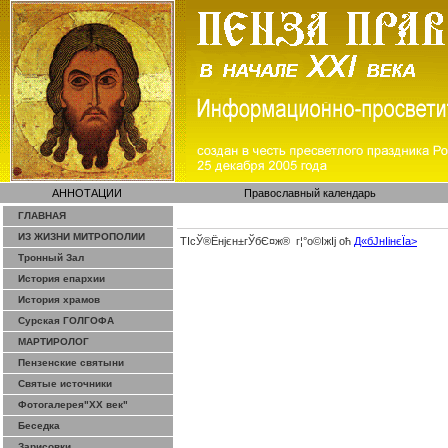
АННОТАЦИИ
Православный календарь
ГЛАВНАЯ
ИЗ ЖИЗНИ МИТРОПОЛИИ
ТІсЎ®Ёнјєн±­гЎ­бЄ¤ж® г¦°о©ІжІј оћ
Д«бЈ­нІінєЇa>
Тронный Зал
История епархии
История храмов
Сурская ГОЛГОФА
МАРТИРОЛОГ
Пензенские святыни
Святые источники
Фотогалерея"ХХ век"
Беседка
Зарисовки