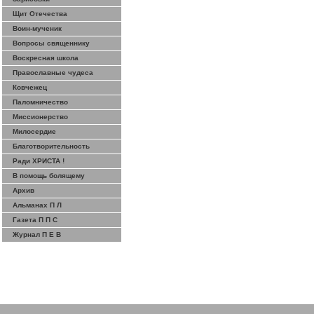
Щит Отечества
Воин-мученик
Вопросы священнику
Воскресная школа
Православные чудеса
Ковчежец
Паломничество
Миссионерство
Милосердие
Благотворительность
Ради ХРИСТА !
В помощь болящему
Архив
Альманах П Л
Газета П П С
Журнал П Е В