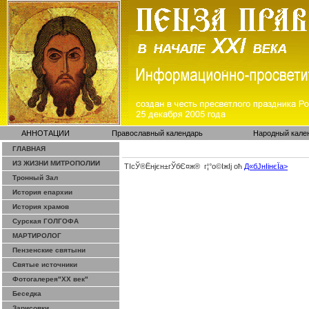
АННОТАЦИИ
Православный календарь
Народный кале
ГЛАВНАЯ
ИЗ ЖИЗНИ МИТРОПОЛИИ
ТІсЎ®Ёнјєн±­гЎ­бЄ¤ж® г¦°о©ІжІј оћ
Д«бЈ­нІінєЇa>
Тронный Зал
История епархии
История храмов
Сурская ГОЛГОФА
МАРТИРОЛОГ
Пензенские святыни
Святые источники
Фотогалерея"ХХ век"
Беседка
Зарисовки