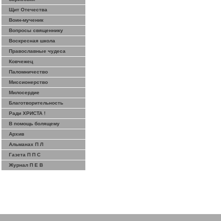
Щит Отечества
Воин-мученик
Вопросы священнику
Воскресная школа
Православные чудеса
Ковчежец
Паломничество
Миссионерство
Милосердие
Благотворительность
Ради ХРИСТА !
В помощь болящему
Архив
Альманах П Л
Газета П П С
Журнал П Е В