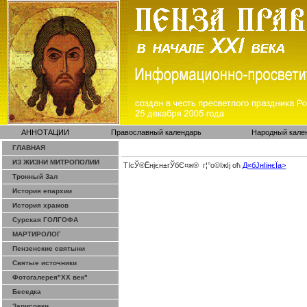
АННОТАЦИИ
Православный календарь
Народный кале
ГЛАВНАЯ
ИЗ ЖИЗНИ МИТРОПОЛИИ
ТІсЎ®Ёнјєн±­гЎ­бЄ¤ж® г¦°о©ІжІј оћ
Д«бЈ­нІінєЇa>
Тронный Зал
История епархии
История храмов
Сурская ГОЛГОФА
МАРТИРОЛОГ
Пензенские святыни
Святые источники
Фотогалерея"ХХ век"
Беседка
Зарисовки