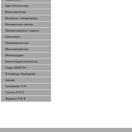
Щит Отечества
Воин-мученик
Вопросы священнику
Воскресная школа
Православные чудеса
Ковчежец
Паломничество
Миссионерство
Милосердие
Благотворительность
Ради ХРИСТА !
В помощь болящему
Архив
Альманах П Л
Газета П П С
Журнал П Е В