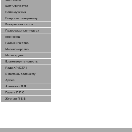
Щит Отечества
Воин-мученик
Вопросы священнику
Воскресная школа
Православные чудеса
Ковчежец
Паломничество
Миссионерство
Милосердие
Благотворительность
Ради ХРИСТА !
В помощь болящему
Архив
Альманах П Л
Газета П П С
Журнал П Е В