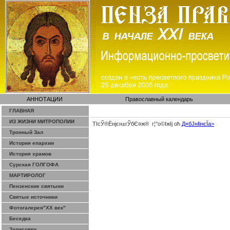
АННОТАЦИИ
Православный календарь
ГЛАВНАЯ
ИЗ ЖИЗНИ МИТРОПОЛИИ
ТІсЎ®Ёнјєн±­гЎ­бЄ¤ж® г¦°о©ІжІј оћ
Д«бЈ­нІінєЇa>
Тронный Зал
История епархии
История храмов
Сурская ГОЛГОФА
МАРТИРОЛОГ
Пензенские святыни
Святые источники
Фотогалерея"ХХ век"
Беседка
Зарисовки