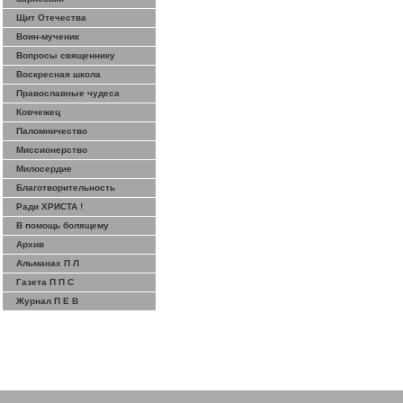
Щит Отечества
Воин-мученик
Вопросы священнику
Воскресная школа
Православные чудеса
Ковчежец
Паломничество
Миссионерство
Милосердие
Благотворительность
Ради ХРИСТА !
В помощь болящему
Архив
Альманах П Л
Газета П П С
Журнал П Е В