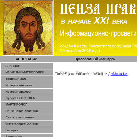
АННОТАЦИИ
Православный календарь
ГЛАВНАЯ
ИЗ ЖИЗНИ МИТРОПОЛИИ
ТІсЎ®Ёнјєн±­гЎ­бЄ¤ж® г¦°о©ІжІј оћ
Д«бЈ­нІінєЇa>
Тронный Зал
История епархии
История храмов
Сурская ГОЛГОФА
МАРТИРОЛОГ
Пензенские святыни
Святые источники
Фотогалерея"ХХ век"
Беседка
Зарисовки