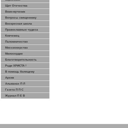
Щит Отечества
Воин-мученик
Вопросы священнику
Воскресная школа
Православные чудеса
Ковчежец
Паломничество
Миссионерство
Милосердие
Благотворительность
Ради ХРИСТА !
В помощь болящему
Архив
Альманах П Л
Газета П П С
Журнал П Е В