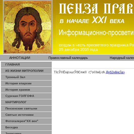
АННОТАЦИИ
Православный календарь
Народный кале
ГЛАВНАЯ
ИЗ ЖИЗНИ МИТРОПОЛИИ
ТІсЎ®Ёнјєн±­гЎ­бЄ¤ж® г¦°о©ІжІј оћ
Д«бЈ­нІінєЇa>
Тронный Зал
История епархии
История храмов
Сурская ГОЛГОФА
МАРТИРОЛОГ
Пензенские святыни
Святые источники
Фотогалерея"ХХ век"
Беседка
Зарисовки