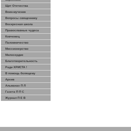
Щит Отечества
Воин-мученик
Вопросы священнику
Воскресная школа
Православные чудеса
Ковчежец
Паломничество
Миссионерство
Милосердие
Благотворительность
Ради ХРИСТА !
В помощь болящему
Архив
Альманах П Л
Газета П П С
Журнал П Е В