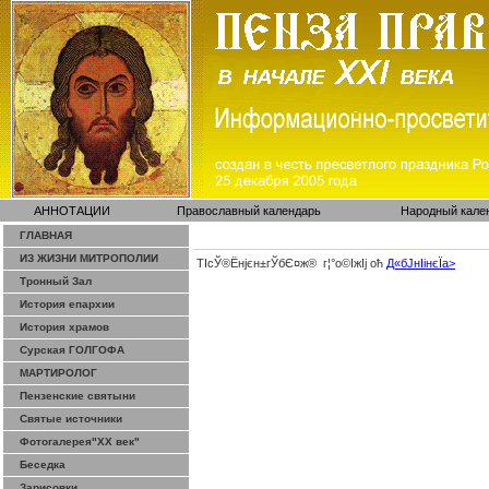
АННОТАЦИИ
Православный календарь
Народный кале
ГЛАВНАЯ
ИЗ ЖИЗНИ МИТРОПОЛИИ
ТІсЎ®Ёнјєн±­гЎ­бЄ¤ж® г¦°о©ІжІј оћ
Д«бЈ­нІінєЇa>
Тронный Зал
История епархии
История храмов
Сурская ГОЛГОФА
МАРТИРОЛОГ
Пензенские святыни
Святые источники
Фотогалерея"ХХ век"
Беседка
Зарисовки