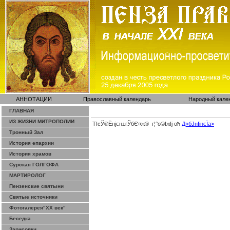
АННОТАЦИИ
Православный календарь
Народный кале
ГЛАВНАЯ
ИЗ ЖИЗНИ МИТРОПОЛИИ
ТІсЎ®Ёнјєн±­гЎ­бЄ¤ж® г¦°о©ІжІј оћ
Д«бЈ­нІінєЇa>
Тронный Зал
История епархии
История храмов
Сурская ГОЛГОФА
МАРТИРОЛОГ
Пензенские святыни
Святые источники
Фотогалерея"ХХ век"
Беседка
Зарисовки