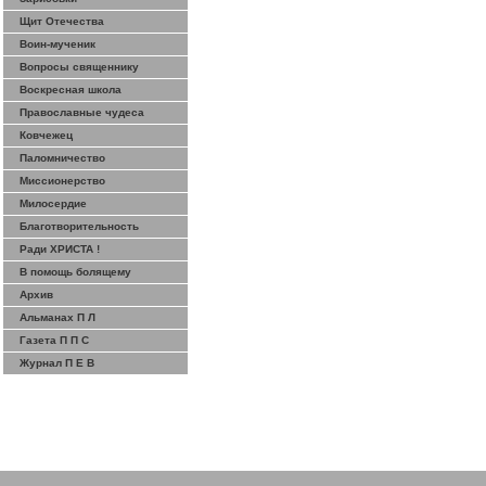
Щит Отечества
Воин-мученик
Вопросы священнику
Воскресная школа
Православные чудеса
Ковчежец
Паломничество
Миссионерство
Милосердие
Благотворительность
Ради ХРИСТА !
В помощь болящему
Архив
Альманах П Л
Газета П П С
Журнал П Е В