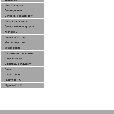
Щит Отечества
Воин-мученик
Вопросы священнику
Воскресная школа
Православные чудеса
Ковчежец
Паломничество
Миссионерство
Милосердие
Благотворительность
Ради ХРИСТА !
В помощь болящему
Архив
Альманах П Л
Газета П П С
Журнал П Е В