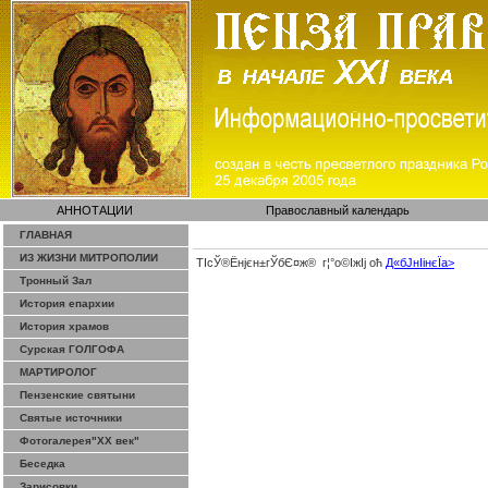
АННОТАЦИИ
Православный календарь
ГЛАВНАЯ
ИЗ ЖИЗНИ МИТРОПОЛИИ
ТІсЎ®Ёнјєн±­гЎ­бЄ¤ж® г¦°о©ІжІј оћ
Д«бЈ­нІінєЇa>
Тронный Зал
История епархии
История храмов
Сурская ГОЛГОФА
МАРТИРОЛОГ
Пензенские святыни
Святые источники
Фотогалерея"ХХ век"
Беседка
Зарисовки