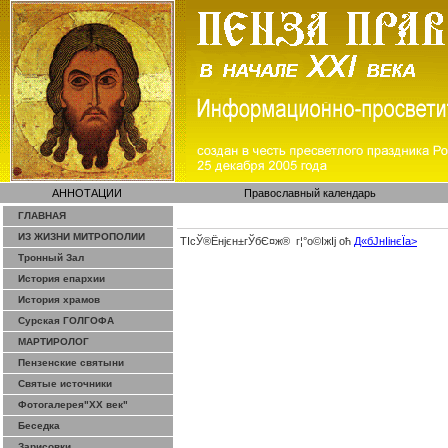
АННОТАЦИИ
Православный календарь
ГЛАВНАЯ
ИЗ ЖИЗНИ МИТРОПОЛИИ
ТІсЎ®Ёнјєн±­гЎ­бЄ¤ж® г¦°о©ІжІј оћ
Д«бЈ­нІінєЇa>
Тронный Зал
История епархии
История храмов
Сурская ГОЛГОФА
МАРТИРОЛОГ
Пензенские святыни
Святые источники
Фотогалерея"ХХ век"
Беседка
Зарисовки