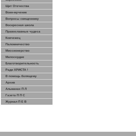
Щит Отечества
Воин-мученик
Вопросы священнику
Воскресная школа
Православные чудеса
Ковчежец
Паломничество
Миссионерство
Милосердие
Благотворительность
Ради ХРИСТА !
В помощь болящему
Архив
Альманах П Л
Газета П П С
Журнал П Е В