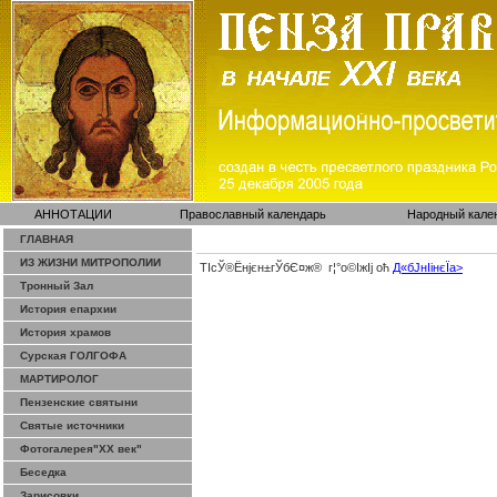
АННОТАЦИИ
Православный календарь
Народный кале
ГЛАВНАЯ
ИЗ ЖИЗНИ МИТРОПОЛИИ
ТІсЎ®Ёнјєн±­гЎ­бЄ¤ж® г¦°о©ІжІј оћ
Д«бЈ­нІінєЇa>
Тронный Зал
История епархии
История храмов
Сурская ГОЛГОФА
МАРТИРОЛОГ
Пензенские святыни
Святые источники
Фотогалерея"ХХ век"
Беседка
Зарисовки