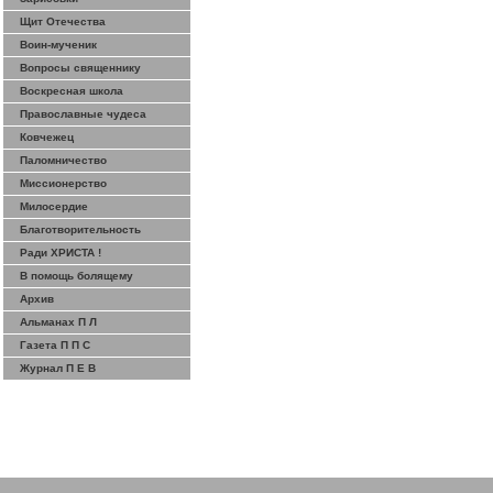
Щит Отечества
Воин-мученик
Вопросы священнику
Воскресная школа
Православные чудеса
Ковчежец
Паломничество
Миссионерство
Милосердие
Благотворительность
Ради ХРИСТА !
В помощь болящему
Архив
Альманах П Л
Газета П П С
Журнал П Е В