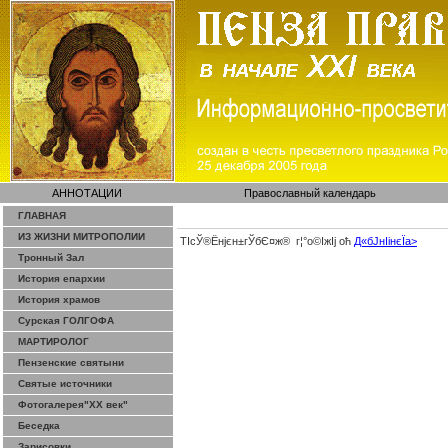
АННОТАЦИИ
Православный календарь
ГЛАВНАЯ
ИЗ ЖИЗНИ МИТРОПОЛИИ
ТІсЎ®Ёнјєн±­гЎ­бЄ¤ж® г¦°о©ІжІј оћ
Д«бЈ­нІінєЇa>
Тронный Зал
История епархии
История храмов
Сурская ГОЛГОФА
МАРТИРОЛОГ
Пензенские святыни
Святые источники
Фотогалерея"ХХ век"
Беседка
Зарисовки