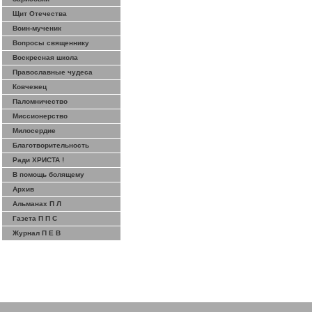
Щит Отечества
Воин-мученик
Вопросы священнику
Воскресная школа
Православные чудеса
Ковчежец
Паломничество
Миссионерство
Милосердие
Благотворительность
Ради ХРИСТА !
В помощь болящему
Архив
Альманах П Л
Газета П П С
Журнал П Е В