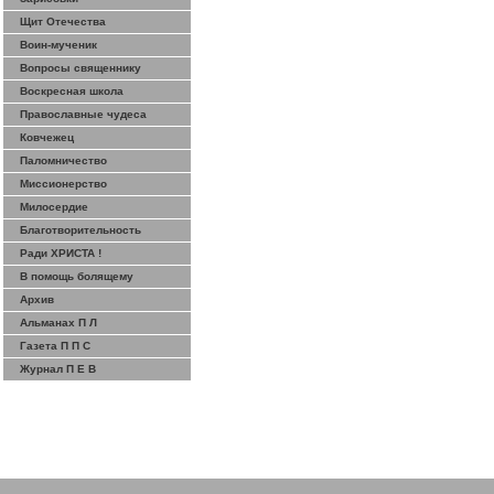
Щит Отечества
Воин-мученик
Вопросы священнику
Воскресная школа
Православные чудеса
Ковчежец
Паломничество
Миссионерство
Милосердие
Благотворительность
Ради ХРИСТА !
В помощь болящему
Архив
Альманах П Л
Газета П П С
Журнал П Е В