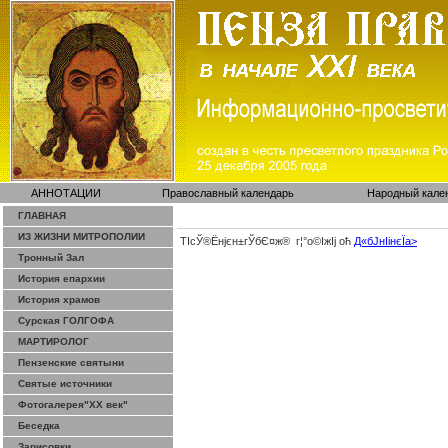
АННОТАЦИИ
Православный календарь
Народный кале
ГЛАВНАЯ
ИЗ ЖИЗНИ МИТРОПОЛИИ
ТІсЎ®Ёнјєн±­гЎ­бЄ¤ж® г¦°о©ІжІј оћ
Д«бЈ­нІінєЇa>
Тронный Зал
История епархии
История храмов
Сурская ГОЛГОФА
МАРТИРОЛОГ
Пензенские святыни
Святые источники
Фотогалерея"ХХ век"
Беседка
Зарисовки