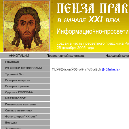
АННОТАЦИИ
Православный календарь
Народный кале
ГЛАВНАЯ
ИЗ ЖИЗНИ МИТРОПОЛИИ
ТІсЎ®Ёнјєн±­гЎ­бЄ¤ж® г¦°о©ІжІј оћ
Д«бЈ­нІінєЇa>
Тронный Зал
История епархии
История храмов
Сурская ГОЛГОФА
МАРТИРОЛОГ
Пензенские святыни
Святые источники
Фотогалерея"ХХ век"
Беседка
Зарисовки