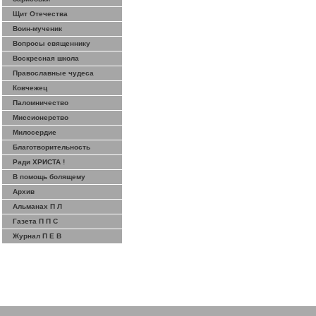
Щит Отечества
Воин-мученик
Вопросы священнику
Воскресная школа
Православные чудеса
Ковчежец
Паломничество
Миссионерство
Милосердие
Благотворительность
Ради ХРИСТА !
В помощь болящему
Архив
Альманах П Л
Газета П П С
Журнал П Е В