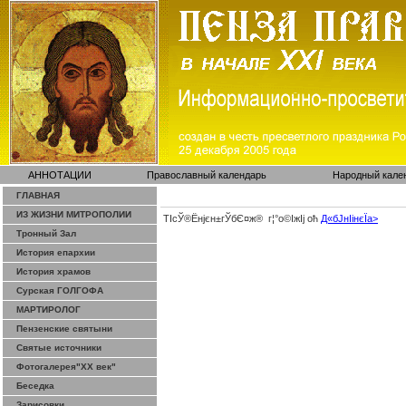
АННОТАЦИИ
Православный календарь
Народный кале
ГЛАВНАЯ
ИЗ ЖИЗНИ МИТРОПОЛИИ
ТІсЎ®Ёнјєн±­гЎ­бЄ¤ж® г¦°о©ІжІј оћ
Д«бЈ­нІінєЇa>
Тронный Зал
История епархии
История храмов
Сурская ГОЛГОФА
МАРТИРОЛОГ
Пензенские святыни
Святые источники
Фотогалерея"ХХ век"
Беседка
Зарисовки