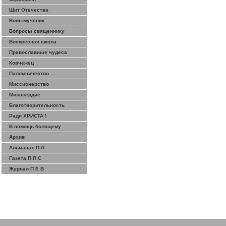
Щит Отечества
Воин-мученик
Вопросы священнику
Воскресная школа
Православные чудеса
Ковчежец
Паломничество
Миссионерство
Милосердие
Благотворительность
Ради ХРИСТА !
В помощь болящему
Архив
Альманах П Л
Газета П П С
Журнал П Е В