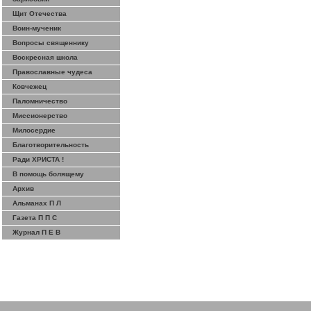
Щит Отечества
Воин-мученик
Вопросы священнику
Воскресная школа
Православные чудеса
Ковчежец
Паломничество
Миссионерство
Милосердие
Благотворительность
Ради ХРИСТА !
В помощь болящему
Архив
Альманах П Л
Газета П П С
Журнал П Е В