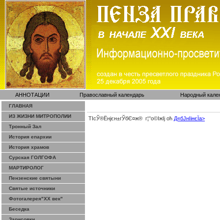
АННОТАЦИИ
Православный календарь
Народный кале
ГЛАВНАЯ
ИЗ ЖИЗНИ МИТРОПОЛИИ
ТІсЎ®Ёнјєн±­гЎ­бЄ¤ж® г¦°о©ІжІј оћ
Д«бЈ­нІінєЇa>
Тронный Зал
История епархии
История храмов
Сурская ГОЛГОФА
МАРТИРОЛОГ
Пензенские святыни
Святые источники
Фотогалерея"ХХ век"
Беседка
Зарисовки