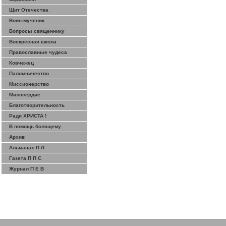
Щит Отечества
Воин-мученик
Вопросы священнику
Воскресная школа
Православные чудеса
Ковчежец
Паломничество
Миссионерство
Милосердие
Благотворительность
Ради ХРИСТА !
В помощь болящему
Архив
Альманах П Л
Газета П П С
Журнал П Е В