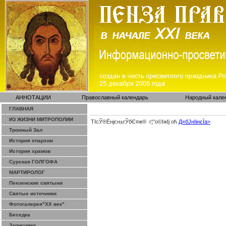
АННОТАЦИИ
Православный календарь
Народный кале
ГЛАВНАЯ
ИЗ ЖИЗНИ МИТРОПОЛИИ
ТІсЎ®Ёнјєн±­гЎ­бЄ¤ж® г¦°о©ІжІј оћ
Д«бЈ­нІінєЇa>
Тронный Зал
История епархии
История храмов
Сурская ГОЛГОФА
МАРТИРОЛОГ
Пензенские святыни
Святые источники
Фотогалерея"ХХ век"
Беседка
Зарисовки