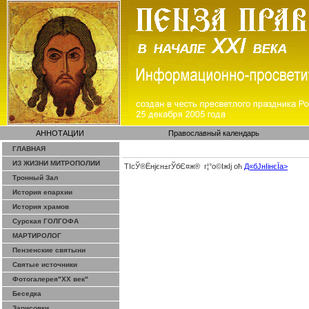
АННОТАЦИИ
Православный календарь
ГЛАВНАЯ
ИЗ ЖИЗНИ МИТРОПОЛИИ
ТІсЎ®Ёнјєн±­гЎ­бЄ¤ж® г¦°о©ІжІј оћ
Д«бЈ­нІінєЇa>
Тронный Зал
История епархии
История храмов
Сурская ГОЛГОФА
МАРТИРОЛОГ
Пензенские святыни
Святые источники
Фотогалерея"ХХ век"
Беседка
Зарисовки