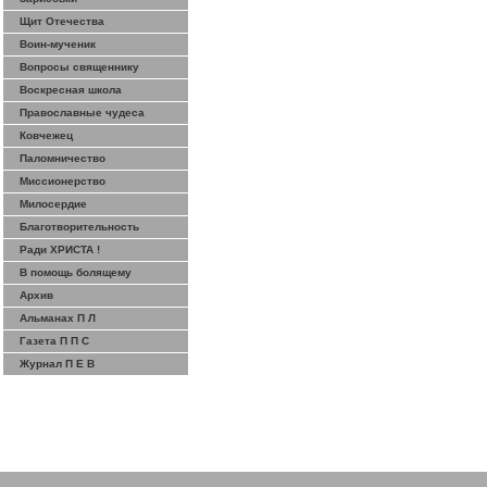
Щит Отечества
Воин-мученик
Вопросы священнику
Воскресная школа
Православные чудеса
Ковчежец
Паломничество
Миссионерство
Милосердие
Благотворительность
Ради ХРИСТА !
В помощь болящему
Архив
Альманах П Л
Газета П П С
Журнал П Е В