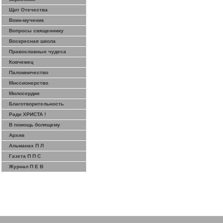
Щит Отечества
Воин-мученик
Вопросы священнику
Воскресная школа
Православные чудеса
Ковчежец
Паломничество
Миссионерство
Милосердие
Благотворительность
Ради ХРИСТА !
В помощь болящему
Архив
Альманах П Л
Газета П П С
Журнал П Е В