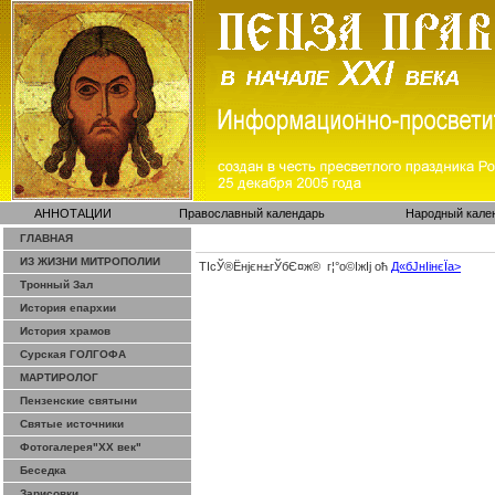
АННОТАЦИИ
Православный календарь
Народный кале
ГЛАВНАЯ
ИЗ ЖИЗНИ МИТРОПОЛИИ
ТІсЎ®Ёнјєн±­гЎ­бЄ¤ж® г¦°о©ІжІј оћ
Д«бЈ­нІінєЇa>
Тронный Зал
История епархии
История храмов
Сурская ГОЛГОФА
МАРТИРОЛОГ
Пензенские святыни
Святые источники
Фотогалерея"ХХ век"
Беседка
Зарисовки