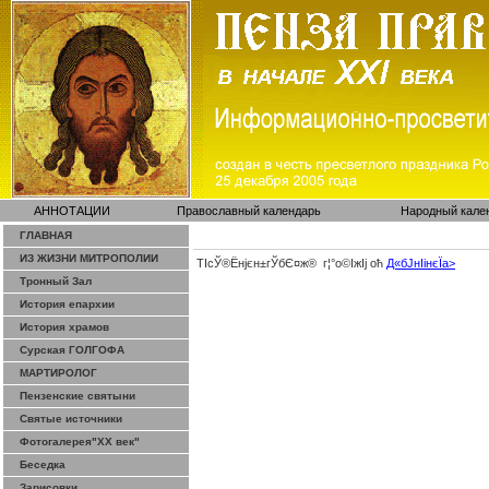
АННОТАЦИИ
Православный календарь
Народный кале
ГЛАВНАЯ
ИЗ ЖИЗНИ МИТРОПОЛИИ
ТІсЎ®Ёнјєн±­гЎ­бЄ¤ж® г¦°о©ІжІј оћ
Д«бЈ­нІінєЇa>
Тронный Зал
История епархии
История храмов
Сурская ГОЛГОФА
МАРТИРОЛОГ
Пензенские святыни
Святые источники
Фотогалерея"ХХ век"
Беседка
Зарисовки