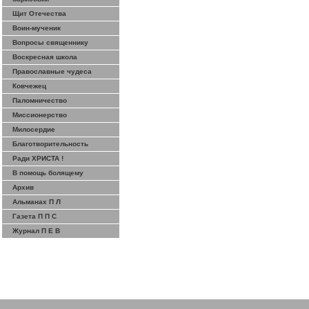
Щит Отечества
Воин-мученик
Вопросы священнику
Воскресная школа
Православные чудеса
Ковчежец
Паломничество
Миссионерство
Милосердие
Благотворительность
Ради ХРИСТА !
В помощь болящему
Архив
Альманах П Л
Газета П П С
Журнал П Е В