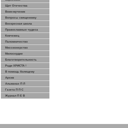
Щит Отечества
Воин-мученик
Вопросы священнику
Воскресная школа
Православные чудеса
Ковчежец
Паломничество
Миссионерство
Милосердие
Благотворительность
Ради ХРИСТА !
В помощь болящему
Архив
Альманах П Л
Газета П П С
Журнал П Е В