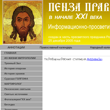
АННОТАЦИИ
Православный календарь
Народный кале
ГЛАВНАЯ
ИЗ ЖИЗНИ МИТРОПОЛИИ
ТІсЎ®Ёнјєн±­гЎ­бЄ¤ж® г¦°о©ІжІј оћ
Д«бЈ­нІінєЇa>
Тронный Зал
История епархии
История храмов
Сурская ГОЛГОФА
МАРТИРОЛОГ
Пензенские святыни
Святые источники
Фотогалерея"ХХ век"
Беседка
Зарисовки