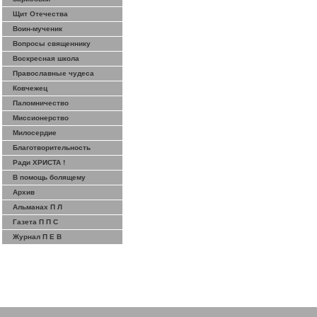
Щит Отечества
Воин-мученик
Вопросы священнику
Воскресная школа
Православные чудеса
Ковчежец
Паломничество
Миссионерство
Милосердие
Благотворительность
Ради ХРИСТА !
В помощь болящему
Архив
Альманах П Л
Газета П П С
Журнал П Е В