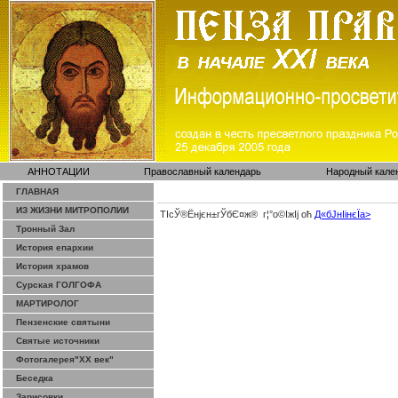
АННОТАЦИИ
Православный календарь
Народный кале
ГЛАВНАЯ
ИЗ ЖИЗНИ МИТРОПОЛИИ
ТІсЎ®Ёнјєн±­гЎ­бЄ¤ж® г¦°о©ІжІј оћ
Д«бЈ­нІінєЇa>
Тронный Зал
История епархии
История храмов
Сурская ГОЛГОФА
МАРТИРОЛОГ
Пензенские святыни
Святые источники
Фотогалерея"ХХ век"
Беседка
Зарисовки